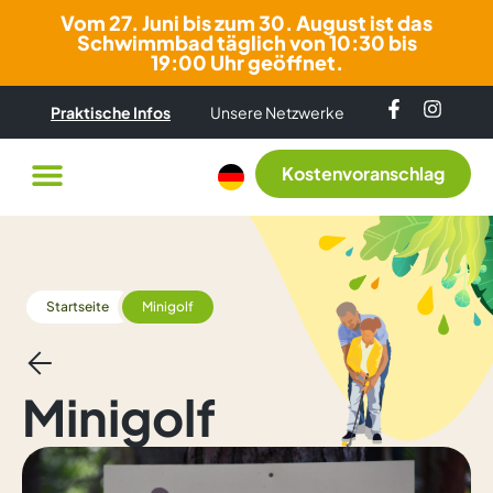
Vom 27. Juni bis zum 30. August ist das
Schwimmbad täglich von 10:30 bis
19:00 Uhr geöffnet.
Praktische Infos
Unsere Netzwerke
Kostenvoranschlag
Startseite
Minigolf
Minigolf