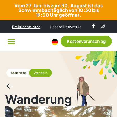
Vom 27. Juni bis zum 30. August ist das
Schwimmbad täglich von 10:30 bis
19:00 Uhr geöffnet.
Praktische Infos
Unsere Netzwerke
Kostenvoranschlag
Startseite
Wandern
Wanderung