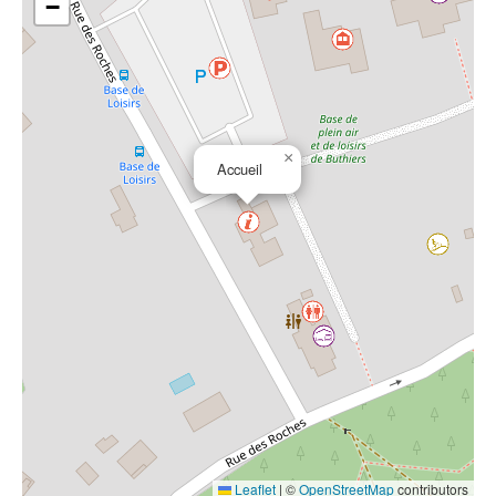
−
×
Accueil
Leaflet
|
©
OpenStreetMap
contributors