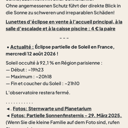
Ohne angemessenen Schutz führt der direkte Blick in
die Sonne zu schweren und irreparablen Schäden!
Lunettes d’éclipse en vente à l’accueil principal, à la
salle d’escalade et à la caisse piscine : 4 € la paire
- - -
•
Actualité :
Éclipse partielle de Soleil en France,
mercredi 12 août 2026 !
Soleil occulté à 92,1 % en Région parisienne :
— Début : ~19h23
— Maximum : ~20h18
— Fin et coucher du Soleil : ~21h10
L’observatoire restera fermé.
. . . . . . . . . . .
◄.
Fotos: Sternwarte und Planetarium
◄
Fotos: Partielle Sonnenfinsternis - 29. März 2025.
(Wenn Sie die kleine Familie auf dem Foto sind, rufen