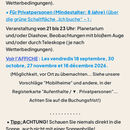
Wetterbedingungen).
•
Für Privatpersonen (Mindestalter: 8 Jahre)
(
über
die grüne Schaltfläche „Ich buche“ – )
:
Veranstaltung
von 21 bis 23 Uhr
: Planetarium
und/oder Diashow, Beobachtungen mit bloßem Auge
und/oder durch Teleskope (je nach
Wetterbedingungen).
Voir l’AFFICHE
: Les vendredis 18 septembre, 30
octobre, 27 novembre et 18 décembre 2026.
(Möglichkeit, vor Ort zu übernachten... Siehe unsere
Vorschläge "Mobilheime" und andere, in der
Registerkarte "Aufenthalte / ▼.
Privatpersonen"...
Achten Sie auf die Buchungsfrist!)
. . . . . . . . . . .
•
Tipp:
ACHTUNG!
Schauen Sie niemals direkt in die
Sonne, auch nicht mit einer Sonnenbrille!