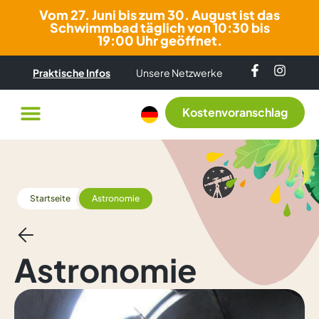
Vom 27. Juni bis zum 30. August ist das
Schwimmbad täglich von 10:30 bis
19:00 Uhr geöffnet.
Praktische Infos
Unsere Netzwerke
Kostenvoranschlag
Startseite
Astronomie
Astronomie