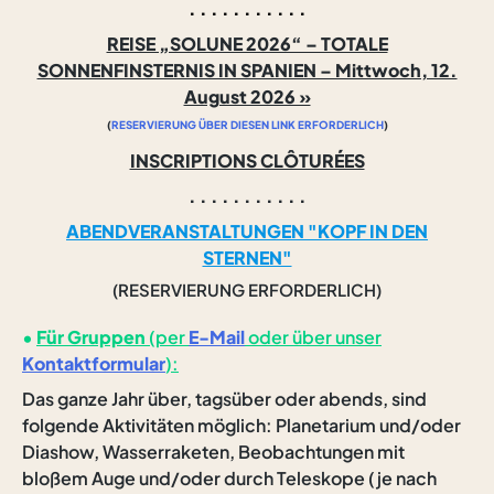
. . . . . . . . . . .
REISE „SOLUNE 2026“ – TOTALE
SONNENFINSTERNIS IN SPANIEN – Mittwoch, 12.
August 2026 »
(
RESERVIERUNG ÜBER DIESEN LINK ERFORDERLICH
)
INSCRIPTIONS CLÔTURÉES
. . . . . . . . . . .
ABENDVERANSTALTUNGEN "KOPF IN DEN
STERNEN"
(RESERVIERUNG ERFORDERLICH)
•
Für Gruppen
(per
E-Mail
oder über unser
Kontaktformular
):
Das ganze Jahr über, tagsüber oder abends, sind
folgende Aktivitäten möglich: Planetarium und/oder
Diashow, Wasserraketen, Beobachtungen mit
bloßem Auge und/oder durch Teleskope (je nach