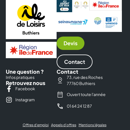
Devis
Contact
Une question ?
Contact
Infos pratiques
73, rue des Roches
Retrouvez nous
77760 Buthiers
Facebook
Ouvert toute l'année
Instagram
01 64 24 12 87
Offres d’emploi
Appels d’offres
Mentions légales