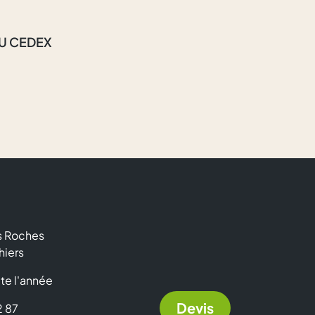
AU CEDEX
es Roches
hiers
te l'année
Devis
2 87