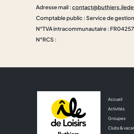
Adresse mail :
contact@buthiers.iledelo
Comptable public : Service de gesti
N°TVA intracommunautaire : FR0425
N°RCS :
Accueil
Activités
Groupes
Clubs & vaca