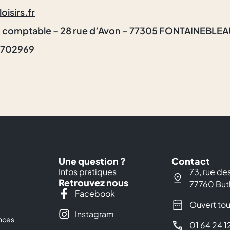
isirs.fr
on comptable – 28 rue d’Avon – 77305 FONTAINEBLE
7702969
Une question ?
Contact
Infos pratiques
73, rue d
Retrouvez nous
77760 But
Facebook
Ouvert tou
Instagram
nces
01 64 24 1