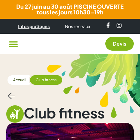
Du 27 juin au 30 août PISCINE OUVERTE
tous les jours 10h30-19h
Infos pratiques
Nos réseaux
Devis
Accueil
Club fitness
Club fitness