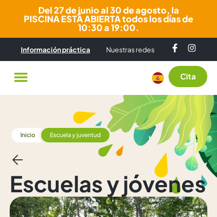
Del 27 de junio al 30 de agosto, la
PISCINA ESTÁ ABIERTA todos los días de
10:30 a 19:00.
Información práctica
Nuestras redes
Cita
Inicio
Escuela y juventud
Escuelas y jóvenes