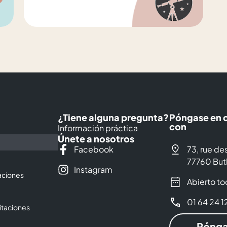
¿Tiene alguna pregunta?
Póngase en 
con
Información práctica
Únete a nosotros
Facebook
73, rue d
77760 But
Instagram
aciones
Abierto to
01 64 24 1
itaciones
Pónga