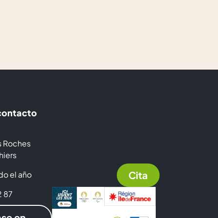
contacto
es Roches
hiers
Cita
do el año
2 87
se en