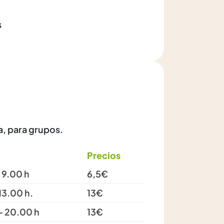
s
a, para grupos.
Precios
 9.00 h
6,5€
13.00 h.
13€
 - 20.00 h
13€