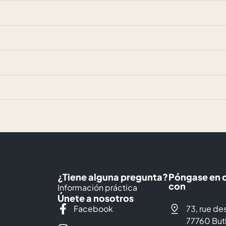
¿Tiene alguna pregunta?
Póngase en 
con
Información práctica
Únete a nosotros
Facebook
73, rue d
77760 But