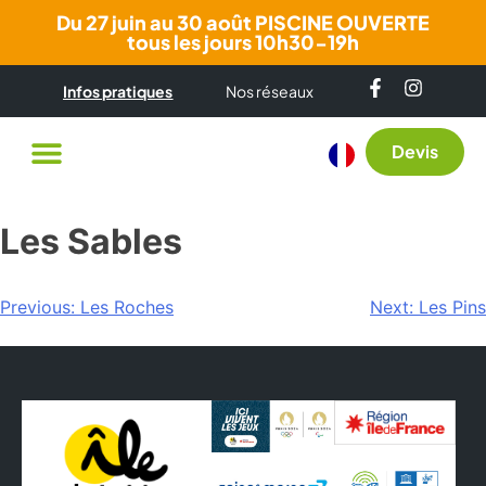
Du 27 juin au 30 août PISCINE OUVERTE
tous les jours 10h30-19h
Infos pratiques
Nos réseaux
Devis
Les Sables
Previous:
Les Roches
Next:
Les Pins